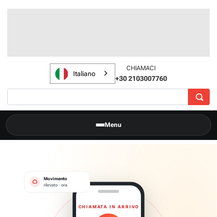
CHIAMACI
Italiano
+30 2103007760
Menu
Movimento
rilevato · ora
CHIAMATA IN ARRIVO