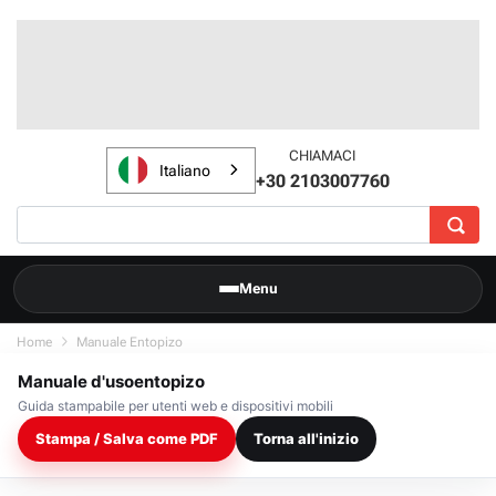
CHIAMACI
Italiano
+30 2103007760
Menu
Home
Manuale Entopizo
Manuale d'usoentopizo
Guida stampabile per utenti web e dispositivi mobili
Stampa / Salva come PDF
Torna all'inizio